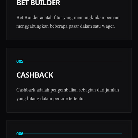
BET BUILDER
Bet Builder adalah fitur yang memungkinkan pemain
menggabungkan beberapa pasar dalam satu wager.
005
CASHBACK
Cashback adalah pengembalian sebagian dari jumlah
yang hilang dalam periode tertentu.
006