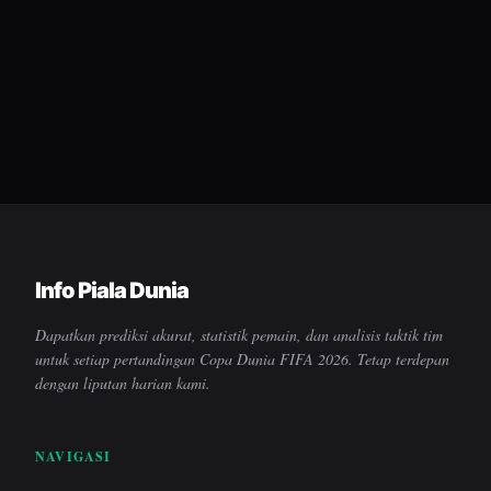
Info Piala Dunia
Dapatkan prediksi akurat, statistik pemain, dan analisis taktik tim
untuk setiap pertandingan Copa Dunia FIFA 2026. Tetap terdepan
dengan liputan harian kami.
NAVIGASI