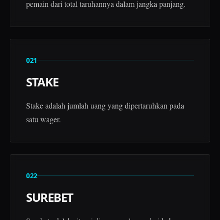
pemain dari total taruhannya dalam jangka panjang.
021
STAKE
Stake adalah jumlah uang yang dipertaruhkan pada
satu wager.
022
SUREBET